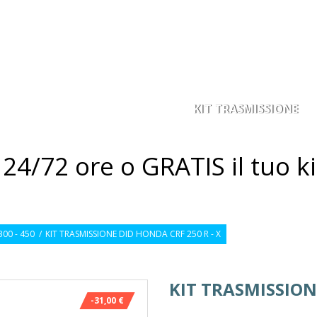
KIT TRASMISSIONE
ACORONA
PIGNONE
4/72 ore o GRATIS il tuo ki
00 - 450
/
KIT TRASMISSIONE DID HONDA CRF 250 R - X
KIT TRASMISSIONE
-31,00 €