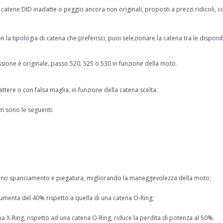
atene DID inadatte o peggio ancora non originali, proposti a prezzi ridicoli, con 
n la tipologia di catena che preferisci, puoi selezionare la catena tra le disponib
ssione è originale, passo 520, 525 o 530 in funzione della moto.
attere o con falsa maglia, in funzione della catena scelta.
 sono le seguenti:
minano spanciamento e piegatura, migliorando la maneggevolezza della moto;
umenta del 40% rispetto a quella di una catena O-Ring;
a X-Ring, rispetto ad una catena O-Ring, riduce la perdita di potenza al 50%.