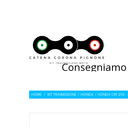
---
CATEN
Consegniamo 2
HOME
/
KIT TRASMISSIONE
/
HONDA
/
HONDA CRF 250 - 3