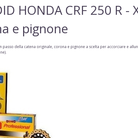
 DID
HONDA CRF 250 R - 
na e pignone
n passo della
catena
originale, corona e pignone a scelta per accorciare e allu
one
).