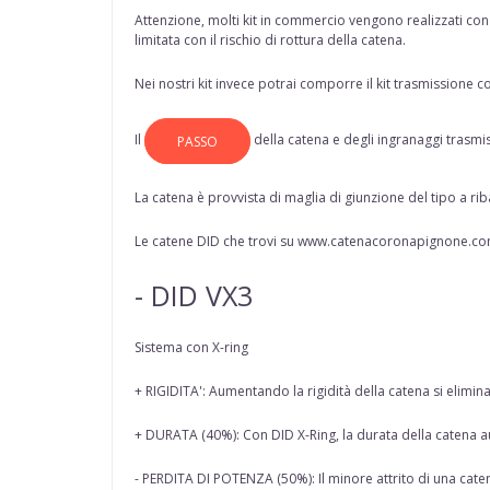
Attenzione, molti kit in commercio vengono realizzati con c
limitata con il rischio di rottura della catena.
Nei nostri kit invece potrai comporre il kit trasmissione co
Il
della
catena
e degli ingranaggi trasmi
PASSO
La catena è provvista di maglia di giunzione del tipo a rib
Le catene DID che trovi su www.catenacoronapignone.com
- DID VX3
Sistema con X-ring
+ RIGIDITA': Aumentando la rigidità della catena si eli
+ DURATA (40%): Con DID X-Ring, la durata della catena a
- PERDITA DI POTENZA (50%): Il minore attrito di una caten