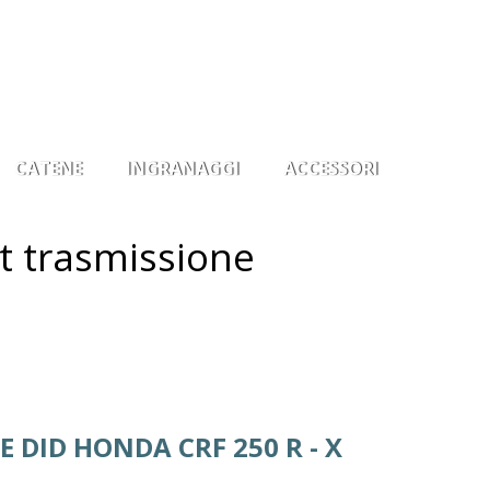
0
Il mio account
Osservati
Entra
CATENE
INGRANAGGI
ACCESSORI
t trasmissione
 DID HONDA CRF 250 R - X