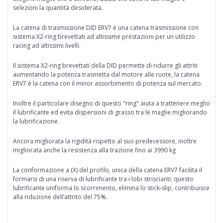
selezioni la quantità desiderata.
La catena di trasmissione DID ERV7 è una catena trasmissione con
sistema X2-ring brevettati ad altissime prestazioni per un utilizzo
racing ad altissimi livelli.
Il sistema X2-ring brevettati della DID permette di ridurre gli attriti
aumentando la potenza trasmetta dal motore alle ruote, la catena
ERV7 è la catena con il minor assorbimento di potenza sul mercato.
Inoltre il particolare disegno di questo "ring" aiuta a trattenere meglio
il lubrificante ed evita dispersioni di grasso tra le maglie migliorando
la lubrificazione.
Ancora migliorata la rigidità rispetto al suo predecessore, inoltre
migliorata anche la resistenza alla trazione fino ai 3990 kg
La conformazione a (X) del profilo, unica della catena ERV7 facilita il
formarsi di una riserva di lubrificante tra i lobi striscianti; questo
lubrificante uniforma lo scorrimento, elimina lo stick-slip, contribuisce
alla riduzione dell’attrito del 75%.