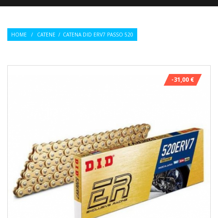
HOME
/
CATENE
/
CATENA DID ERV7 PASSO 520
-31,00 €