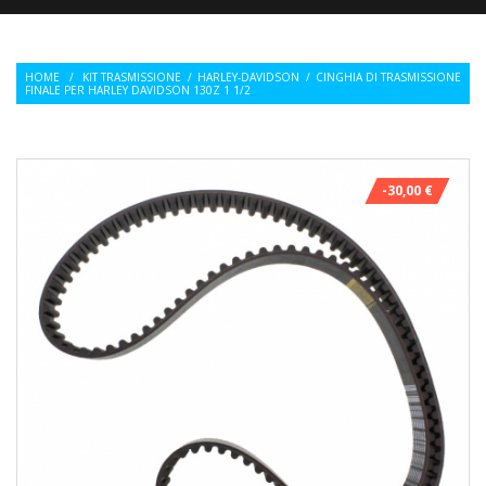
HOME
/
KIT TRASMISSIONE
/
HARLEY-DAVIDSON
/
CINGHIA DI TRASMISSIONE
FINALE PER HARLEY DAVIDSON 130Z 1 1/2
-30,00 €