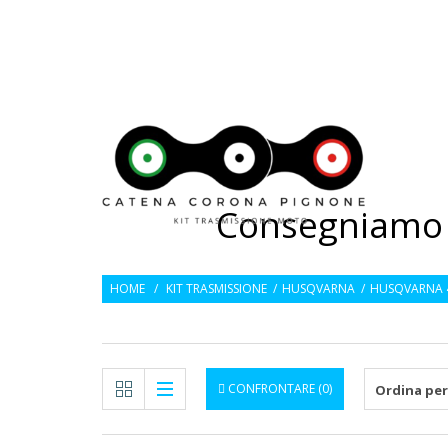
---
CATEN
Consegniamo 2
HOME
/
KIT TRASMISSIONE
/
HUSQVARNA
/
HUSQVARNA 4
CONFRONTARE (
0
)
Ordina per