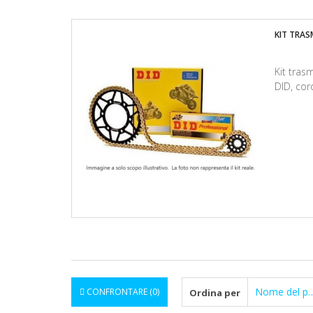
KIT TRAS
Kit tra
DID, cor
Nome del prodotto: dalla a alla Z
CONFRONTARE (
0
)
Ordina per