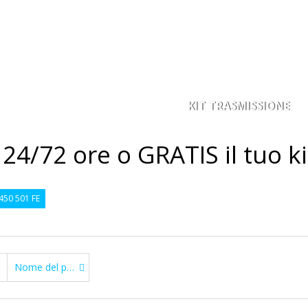
KIT TRASMISSIONE
ACORONA
PIGNONE
4/72 ore o GRATIS il tuo ki
50 501 FE
Nome del prodotto: dalla a alla Z