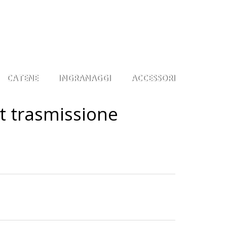
0
Il mio account
Osservati
Entra
CATENE
INGRANAGGI
ACCESSORI
t trasmissione