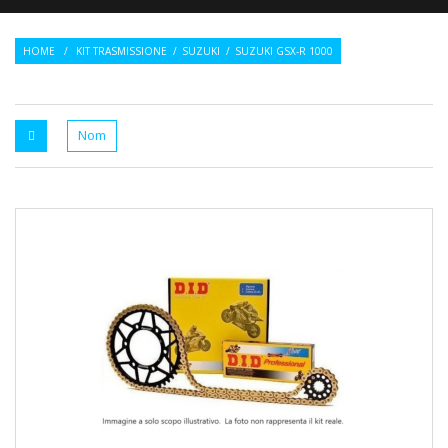
HOME
/
KIT TRASMISSIONE
/
SUZUKI
/
SUZUKI GSX-R 1000