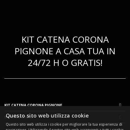
KIT CATENA CORONA
PIGNONE A CASA TUA IN
24/72 H O GRATIS!
KIT CATENA CORONA PIGNONE
Questo sito web utilizza cookie
INFORMAZIONI
Questo sito web utilizza i cookie per migliorare la tua esperienza di
navigazione. Utilizzando il nostro sito web acconsenti a tutti i cookie