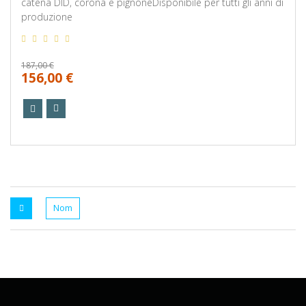
catena DID, corona e pignoneDisponibile per tutti gli anni di
produzione
187,00 €
156,00 €