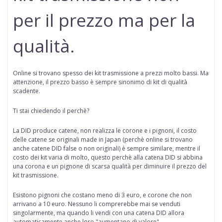
per il prezzo ma per la
qualità.
Online si trovano spesso dei kit trasmissione a prezzi molto bassi. Ma
attenzione, il prezzo basso è sempre sinonimo di kit di qualità
scadente.
Ti stai chiedendo il perchè?
La DID produce catene, non realizza le corone e i pignoni, il costo
delle catene se originali made in Japan (perchè online
si trovano
anche catene DID false o non originali
) è sempre similare, mentre il
costo dei kit varia di molto, questo perchè alla catena DID si abbina
una corona e un pignone di scarsa qualità per diminuire il prezzo del
kit trasmissione.
Esistono pignoni che costano meno di 3 euro, e corone che non
arrivano a 10 euro. Nessuno li comprerebbe mai se venduti
singolarmente, ma quando li vendi con una catena DID allora
automaticamente anche loro "aumentano di valore"