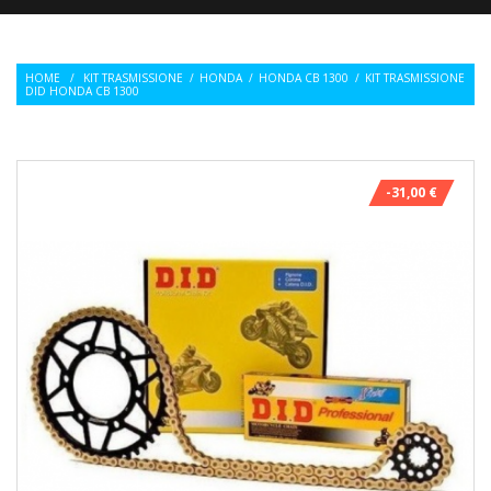
HOME
/
KIT TRASMISSIONE
/
HONDA
/
HONDA CB 1300
/
KIT TRASMISSIONE
DID HONDA CB 1300
-31,00 €