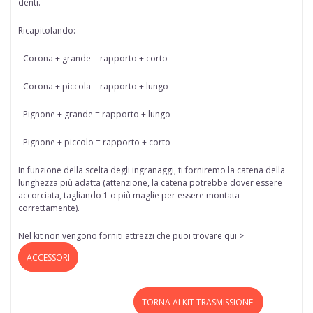
denti.
Ricapitolando:
- Corona + grande = rapporto + corto
- Corona + piccola = rapporto + lungo
- Pignone + grande = rapporto + lungo
- Pignone + piccolo = rapporto + corto
In funzione della scelta degli ingranaggi, ti forniremo la catena della
lunghezza più adatta (attenzione, la catena potrebbe dover essere
accorciata, tagliando 1 o più maglie per essere montata
correttamente).
Nel kit non vengono forniti attrezzi che puoi trovare qui >
ACCESSORI
TORNA AI KIT TRASMISSIONE