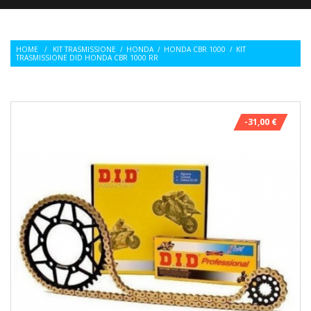
HOME
/
KIT TRASMISSIONE
/
HONDA
/
HONDA CBR 1000
/
KIT
TRASMISSIONE DID HONDA CBR 1000 RR
-31,00 €