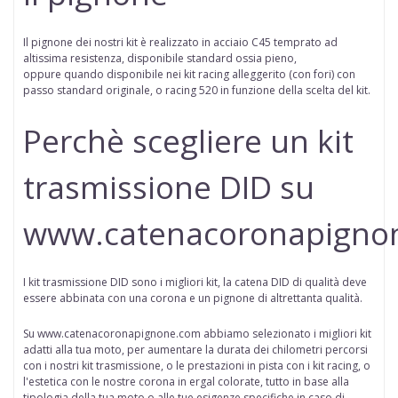
Il pignone dei nostri kit è realizzato in acciaio C45 temprato ad
altissima resistenza, disponibile standard ossia pieno,
oppure
quando disponibile
nei kit racing alleggerito (con fori) con
passo standard originale, o racing 520 in funzione della scelta del kit.
Perchè scegliere un kit
trasmissione DID su
www.catenacoronapigno
I kit trasmissione DID sono i migliori kit, la catena DID di qualità deve
essere abbinata con una corona e un pignone di altrettanta qualità.
Su www.catenacoronapignone.com abbiamo selezionato i migliori kit
adatti alla tua moto, per aumentare la durata dei chilometri percorsi
con i nostri kit trasmissione, o le prestazioni in pista con i kit racing, o
l'estetica con le nostre corona in ergal colorate, tutto in base alla
tipologia della tua moto o alle tue esigenze specifiche in caso di