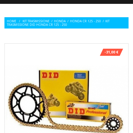
HOME
/
KIT TRASMISSIONE
/
HONDA
/
HONDA CR 125 - 250
/
KIT
TRASMISSIONE DID HONDA CR 125 - 250
-31,00 €