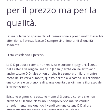
per il prezzo ma per la
qualità.
Online si trovano spesso dei kit trasmissione a prezzi molto bassi. Ma
attenzione, il prezzo basso è sempre sinonimo di kit di qualità
scadente.
Ti stai chiedendo il perchè?
La DID produce catene, non realizza le corone e i pignoni, il costo
delle catene se originali made in Japan (perchè online
si trovano
anche catene DID false o non originali
) è sempre similare, mentre il
costo dei kit varia di molto, questo perchè alla catena DID si abbina
una corona e un pignone di scarsa qualità per diminuire il prezzo del
kit trasmissione.
Esistono pignoni che costano meno di 3 euro, e corone che non
arrivano a 10 euro. Nessuno li comprerebbe mai se venduti
singolarmente, ma quando li vendi con una catena DID allora
automaticamente anche loro "aumentano di valore"