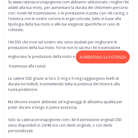
Su www.catenacoronapignone.com abbiamo selezionato i migliori kit
adatti alla tua moto, per aumentare la durata dei chilometri percorsi
con i nostri kit trasmissione, o le prestazioni in pista con i kit racing, o
l'estetica con le nostre corona in ergal colorate, tutto in base alla
tipologia della tua moto o alle tue esigenze specifiche in caso di
rcihiesta.
I kit DID che trovi sul nostro sito sono studiati per migliorare le
prestazioni della tua moto. Forse non lo sai ma i kit trasmissione
migliorano le prestazioni della moto e
AUMENTANO LA POTENZA
trasmessa alla ruota!
Le catene DID grazie ai loro Z-ring e X-ring raggiungono livelli di
durata incredibili, trasmettendo tutta la potenza del motore alla
ruota posteriore.
Ma devono essere abbinate ad ingranaggi di altissima qualità per
poter durare a lungo in piena sicurezza.
Solo su
catenacoronapignone.com
i kit trasmissione originali DID
sono disponibili in 24/48 ore
con denti originali, o con denti
personalizzati.