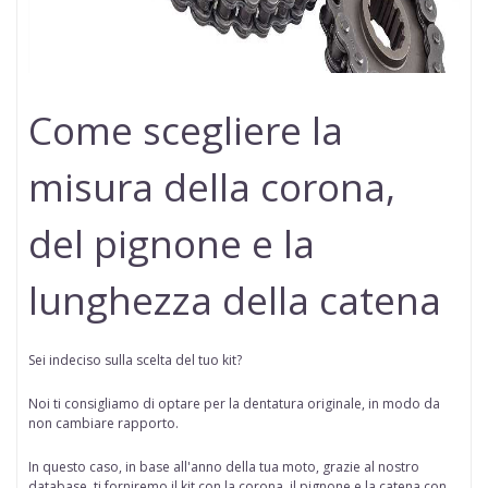
Come scegliere la
misura della corona,
del pignone e la
lunghezza della catena
Sei indeciso sulla scelta del tuo kit?
Noi ti consigliamo di optare per la dentatura originale, in modo da
non cambiare rapporto.
In questo caso, in base all'anno della tua moto, grazie al nostro
database, ti forniremo il kit con la corona, il pignone e la catena con