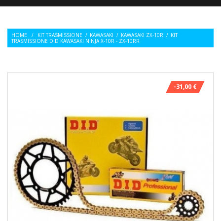
HOME
/
KIT TRASMISSIONE
/
KAWASAKI
/
KAWASAKI ZX-10R
/
KIT
TRASMISSIONE DID KAWASAKI NINJA X-10R - ZX-10RR
-31,00 €