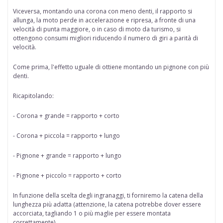
Viceversa,
montando una corona con meno denti,
il rapporto si
allunga, la moto perde in accelerazione e ripresa, a fronte di una
velocità di punta maggiore, o in caso di moto da turismo, si
ottengono consumi migliori riducendo il numero di giri a parità di
velocità.
Come prima, l'effetto uguale di ottiene
montando un pignone con più
denti.
Ricapitolando:
- Corona + grande = rapporto + corto
- Corona + piccola = rapporto + lungo
- Pignone + grande = rapporto + lungo
- Pignone + piccolo = rapporto + corto
In funzione della scelta degli ingranaggi, ti forniremo la catena della
lunghezza più adatta (attenzione, la catena potrebbe dover essere
accorciata, tagliando 1 o più maglie per essere montata
correttamente).