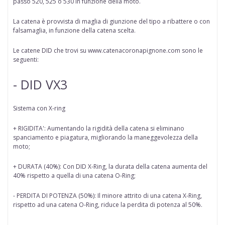
passo 520, 525 o 530 in funzione della moto.
La catena è provvista di maglia di giunzione del tipo a ribattere o con
falsamaglia, in funzione della catena scelta.
Le catene DID che trovi su www.catenacoronapignone.com sono le
seguenti:
- DID VX3
Sistema con X-ring
+ RIGIDITA': Aumentando la rigidità della catena si eliminano
spanciamento e piagatura, migliorando la maneggevolezza della
moto;
+ DURATA (40%): Con DID X-Ring, la durata della catena aumenta del
40% rispetto a quella di una catena O-Ring;
- PERDITA DI POTENZA (50%): Il minore attrito di una catena X-Ring,
rispetto ad una catena O-Ring, riduce la perdita di potenza al 50%.