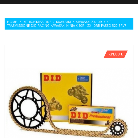
HOME
/
KIT TRASMISSIONE
/
KAWASAKI
/
KAWASAKI ZX-10R
/
KIT
TRASMISSIONE DID RACING KAWASAKI NINJA X-10R - ZX-10RR PASSO 520 ERV7
-31,00 €