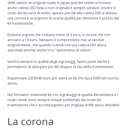
delle catene se originali made in Japan (perchè online
si trovano
anche catene DID false o non originali
) è sempre similare, mentre il
costo dei kit varia di molto, questo perchè alla catena DID si abbina
una corona e un pignone di scarsa qualità per diminuire il prezzo del
kit trasmissione.
Esistono pignoni che costano meno di 3 euro, e corone che non
arrivano a 10 euro. Nessuno li comprerebbe mai se venduti
singolarmente, ma quando li vendi con una catena DID allora
automaticamente anche loro "aumentano di valore"
Verifica sempre la qualità degli ingranaggi, fanno parte del kit e
permettono di allungare più del doppio la vita della trasmissione.
Risparmiare 20/30/40 euro per avere un kit che dura 5000 km non ha
senso.
Noi forniamo solamente kit con ingranaggi di qualità elevatissima e i
nostri clienti sono sempre rimasti soddisfatti dei nostri kit
trasmissione che li accompagnano per migliaia di KM senza deluderli.
La corona