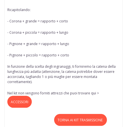
Ricapitolando:
- Corona + grande = rapporto + corto
- Corona + piccola = rapporto + lungo
- Pignone + grande = rapporto + lungo
- Pignone + piccolo = rapporto + corto
In funzione della scelta degli ingranaggi, ti forniremo la catena della
lunghezza più adatta (attenzione, la catena potrebbe dover essere
accorciata, tagliando 1 o più maglie per essere montata
correttamente).
Nel kit non vengono forniti attrezzi che puoi trovare qui >
ACCESSORI
TORNA AI KIT TRASMISSIONE