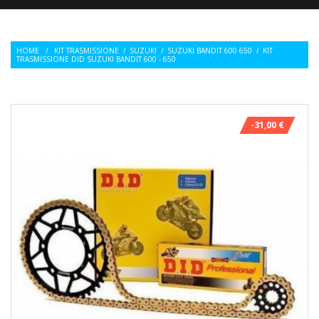
HOME
/
KIT TRASMISSIONE
/
SUZUKI
/
SUZUKI BANDIT 600 650
/
KIT
TRASMISSIONE DID SUZUKI BANDIT 600 - 650
-31,00 €