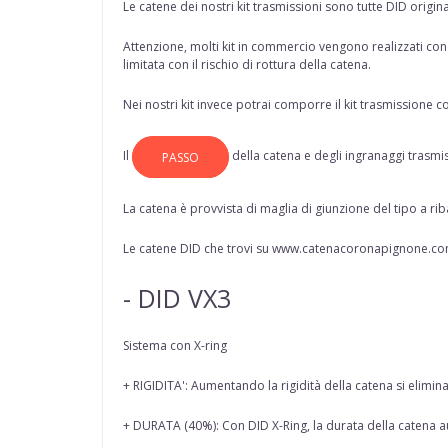
Le catene dei nostri kit trasmissioni sono tutte
DID origina
Attenzione, molti kit in commercio vengono realizzati con c
limitata con il rischio di rottura della catena.
Nei nostri kit invece potrai comporre il kit trasmissione co
Il
della
catena
e degli ingranaggi trasmi
PASSO
La catena è provvista di maglia di giunzione del tipo a rib
Le catene DID che trovi su www.catenacoronapignone.com
- DID VX3
Sistema con X-ring
+ RIGIDITA': Aumentando la rigidità della catena si eli
+ DURATA (40%): Con DID X-Ring, la durata della catena a