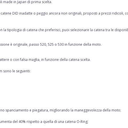
li made in Japan di prima scelta
.
atene DID inadatte o peggio ancora non originali, proposti a prezzi ridicoli, con 
n la tipologia di catena che preferisci, puoi selezionare la catena tra le disponib
ssione è originale, passo 520, 525 o 530 in funzione della moto.
attere o con falsa maglia, in funzione della catena scelta.
 sono le seguenti:
minano spanciamento e piegatura, migliorando la maneggevolezza della moto;
umenta del 40% rispetto a quella di una catena O-Ring;