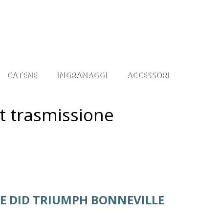
0
Il mio account
Osservati
Entra
CATENE
INGRANAGGI
ACCESSORI
t trasmissione
NE DID TRIUMPH BONNEVILLE