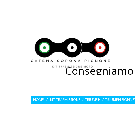
---
CATEN
Consegniamo 2
HOME
/
KIT TRASMISSIONE
/
TRIUMPH
/
TRIUMPH BONNEVI