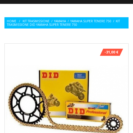
HOME
/
KIT TRASMISSIONE
/
YAMAHA
/
YAMAHA SUPER TENERE 750
/
KIT
TRASMISSIONE DID YAMAHA SUPER TENERE 750
-31,00 €