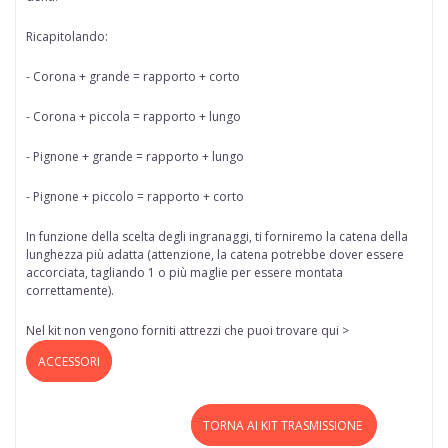
Ricapitolando:
- Corona + grande = rapporto + corto
- Corona + piccola = rapporto + lungo
- Pignone + grande = rapporto + lungo
- Pignone + piccolo = rapporto + corto
In funzione della scelta degli ingranaggi, ti forniremo la catena della
lunghezza più adatta (attenzione, la catena potrebbe dover essere
accorciata, tagliando 1 o più maglie per essere montata
correttamente).
Nel kit non vengono forniti attrezzi che puoi trovare qui >
ACCESSORI
TORNA AI KIT TRASMISSIONE