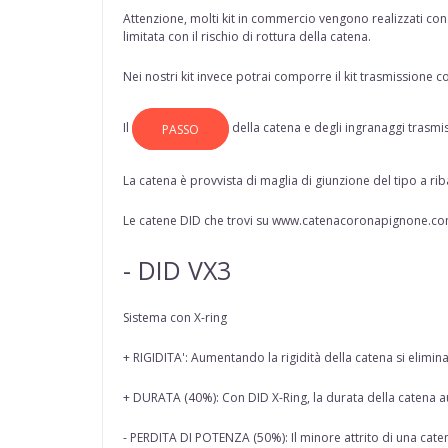
Attenzione, molti kit in commercio vengono realizzati con c
limitata con il rischio di rottura della catena.
Nei nostri kit invece potrai comporre il kit trasmissione co
Il
della
catena
e degli ingranaggi trasmi
PASSO
La catena è provvista di maglia di giunzione del tipo a rib
Le catene DID che trovi su www.catenacoronapignone.com
- DID VX3
Sistema con X-ring
+ RIGIDITA': Aumentando la rigidità della catena si eli
+ DURATA (40%): Con DID X-Ring, la durata della catena a
- PERDITA DI POTENZA (50%): Il minore attrito di una caten