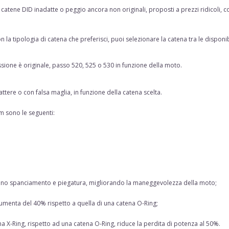
atene DID inadatte o peggio ancora non originali, proposti a prezzi ridicoli, con 
n la tipologia di catena che preferisci, puoi selezionare la catena tra le disponib
ssione è originale, passo 520, 525 o 530 in funzione della moto.
attere o con falsa maglia, in funzione della catena scelta.
 sono le seguenti:
minano spanciamento e piegatura, migliorando la maneggevolezza della moto;
umenta del 40% rispetto a quella di una catena O-Ring;
a X-Ring, rispetto ad una catena O-Ring, riduce la perdita di potenza al 50%.