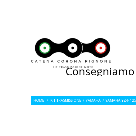
---
CATEN
Consegniamo 2
HOME
/
KIT TRASMISSIONE
/
YAMAHA
/
YAMAHA YZ-F 125