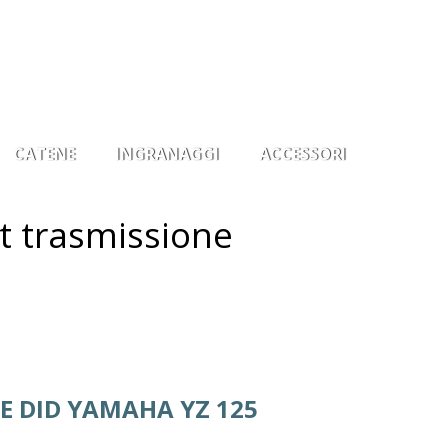
0
Il mio account
Osservati
Entra
CATENE
INGRANAGGI
ACCESSORI
t trasmissione
E DID YAMAHA YZ 125