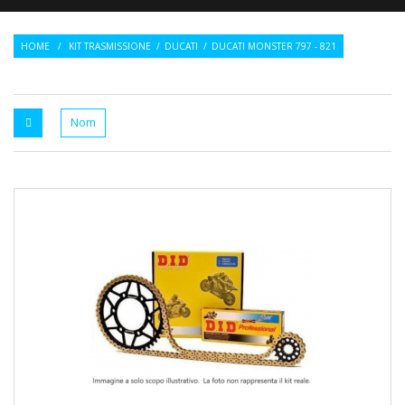
HOME
/
KIT TRASMISSIONE
/
DUCATI
/
DUCATI MONSTER 797 - 821