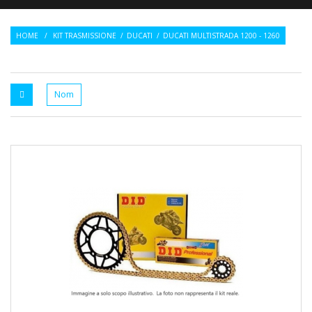
HOME
/
KIT TRASMISSIONE
/
DUCATI
/
DUCATI MULTISTRADA 1200 - 1260