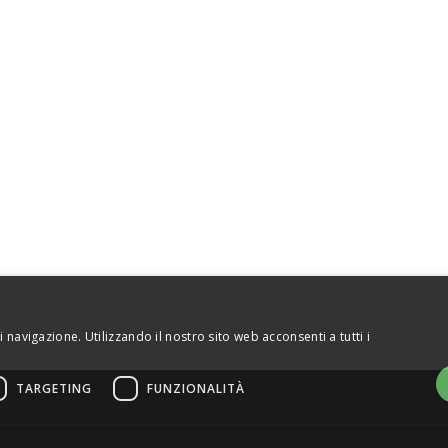
NA E RESI
Y POLICY E CONDIZIONI
TRE GUIDE
TTACI
DEL SITO
 navigazione. Utilizzando il nostro sito web acconsenti a tutti i
TARGETING
FUNZIONALITÀ