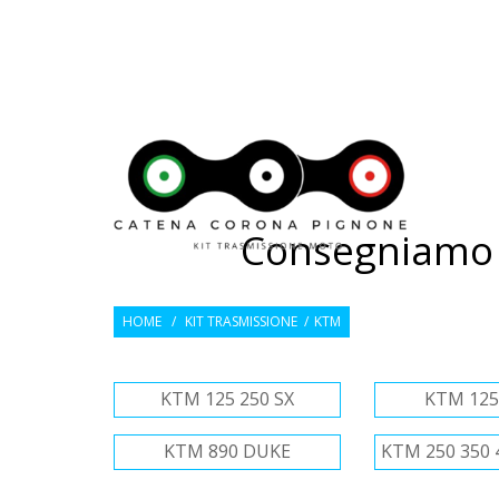
---
CATEN
Consegniamo 2
HOME
/
KIT TRASMISSIONE
/
KTM
KTM 125 250 SX
KTM 125
KTM 890 DUKE
KTM 250 350 