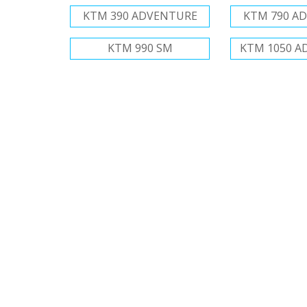
KTM 390 ADVENTURE
KTM 790 A
KTM 990 SM
KTM 1050 A
KIT CATENA COR
KIT CATENA CORONA PIGNONE
INFOR