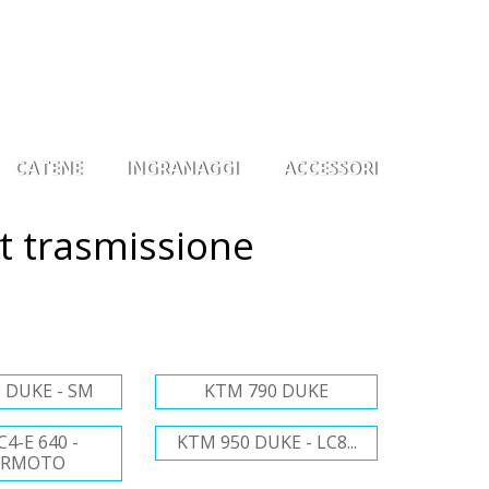
0
Il mio account
Osservati
Entra
CATENE
INGRANAGGI
ACCESSORI
t trasmissione
 DUKE - SM
KTM 790 DUKE
4-E 640 -
KTM 950 DUKE - LC8...
ERMOTO