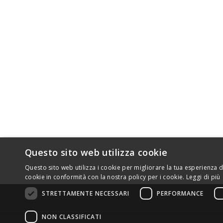
CONSEG
Hai bisogno di un kit trasmissione? Noi te lo
consegniamo in 24/72 ore a casa tua o Gratis.
PRIVAC
Migliora la tua moto con i kit trasmissione DID
LE NOS
specifici per la tua moto, made in Japan.
CONTA
Composti da catene DID e ingranaggi di qualità
per aumentare la durata. Niente ingranaggi che
MAPPA 
durano poco ed economici per abbattere i prezzi.
Scegli i denti della corona e del pignone e ricevi il
tuo kit DID a casa in 24/72h o Gratis.
Questo sito web utilizza cookie
Questo sito web utilizza i cookie per migliorare la tua esperienza di
cookie in conformità con la nostra policy per i cookie.
Leggi di più
STRETTAMENTE NECESSARI
PERFORMANCE
NON CLASSIFICATI