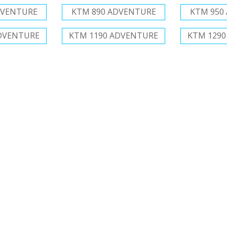
DVENTURE
KTM 890 ADVENTURE
KTM 950
DVENTURE
KTM 1190 ADVENTURE
KTM 129
ONA PIGNONE A CASA TUA IN 24
MAZIONI