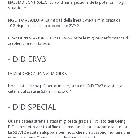
MASSIMO CONTROLLO: Straordinaria gestione della potenza in ogni
situazione;
RIGIDITA' ASSOLUTA: La rigidità della linea ZVM-X è migliorata del
10% rispetto alla linea precedente ZVM2;
GRANDI PRESTAZIONI: La linea ZVM-X offre le migliori performance di
accelerazione e ripresa.
- DID ERV3
LA MIGLIORE CATENA AL MONDO.
Non esiste catena più performante, la catena DID ERV3 è la stessa
catena utilizzata in SBK e in moto GP.
- DID SPECIAL
Questa catena stretta è stata migliorata grazie all’utilizzo dell’X-Ring
DID con ridotto attrito al fine di aumentare le prestazioni e la durata.
La 520VT2 è stata sviluppata per moto che non possono montare una
normale catena O-ring a causa degli spazi ristretti.