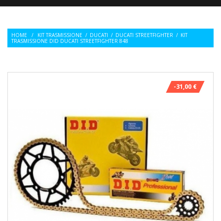
HOME
/
KIT TRASMISSIONE
/
DUCATI
/
DUCATI STREETFIGHTER
/
KIT
TRASMISSIONE DID DUCATI STREETFIGHTER 848
-31,00 €