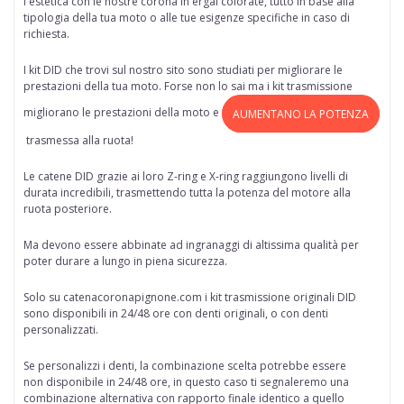
l'estetica con le nostre corona in ergal colorate, tutto in base alla
tipologia della tua moto o alle tue esigenze specifiche in caso di
richiesta.
I kit DID che trovi sul nostro sito sono studiati per migliorare le
prestazioni della tua moto. Forse non lo sai ma i kit trasmissione
migliorano le prestazioni della moto e
AUMENTANO LA POTENZA
trasmessa alla ruota!
Le catene DID grazie ai loro Z-ring e X-ring raggiungono livelli di
durata incredibili, trasmettendo tutta la potenza del motore alla
ruota posteriore.
Ma devono essere abbinate ad ingranaggi di altissima qualità per
poter durare a lungo in piena sicurezza.
Solo su
catenacoronapignone.com
i kit trasmissione originali DID
sono disponibili in 24/48 ore
con denti originali, o con denti
personalizzati.
Se personalizzi i denti, la combinazione scelta potrebbe essere
non disponibile in 24/48 ore, in questo caso ti segnaleremo una
combinazione alternativa con rapporto finale identico a quello