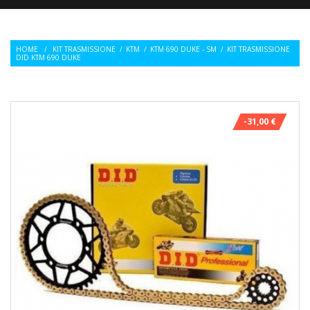
HOME
/
KIT TRASMISSIONE
/
KTM
/
KTM 690 DUKE - SM
/
KIT TRASMISSIONE
DID KTM 690 DUKE
-31,00 €